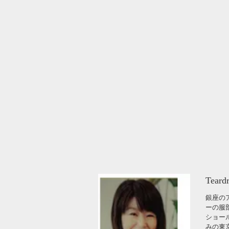
Tea
銀座の
ーの服部
ショー
みの東