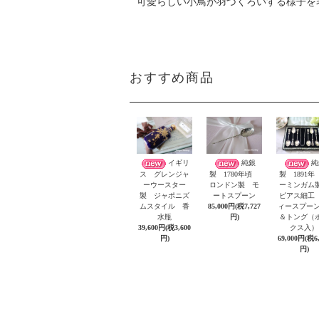
可愛らしい小鳥が羽づくろいする様子を
おすすめ商品
イギリ
純銀
純
ス グレンジャ
製 1780年頃
製 1891年
ーウースター
ロンドン製 モ
ーミンガ
製 ジャポニズ
ートスプーン
ピアス細工
ムスタイル 香
85,000円(税7,727
ィースプーン
水瓶
円)
＆トング（
39,600円(税3,600
クス入）
円)
69,000円(税6
円)