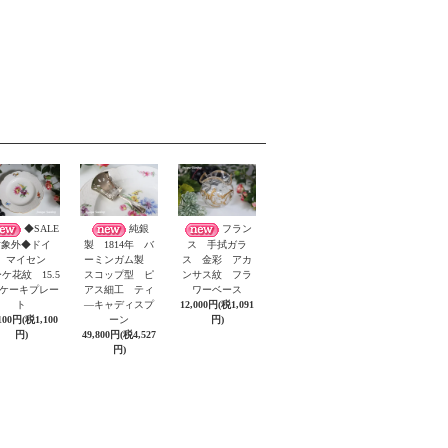
◆SALE
純銀
フラン
対象外◆ドイ
製 1814年 バ
ス 手拭ガラ
 マイセン
ーミンガム製
ス 金彩 アカ
ケ花紋 15.5
スコップ型 ピ
ンサス紋 フラ
m ケーキプレー
アス細工 ティ
ワーベース
ト
―キャディスプ
12,000円(税1,091
100円(税1,100
ーン
円)
円)
49,800円(税4,527
円)