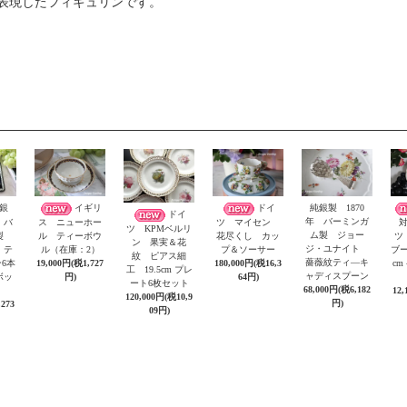
表現したフィギュリンです。
銀
イギリ
ドイ
純銀製 1870
ドイ
年 バーミンガ
 バ
ス ニューホー
ツ マイセン
ツ KPMベルリ
ム製 ジョー
ム製
ル ティーボウ
花尽くし カッ
ツ
ン 果実＆花
ジ・ユナイト
 テ
ル（在庫：2）
プ＆ソーサー
ブー
紋 ピアス細
薔薇紋ティ―キ
6本
19,000円(税1,727
180,000円(税16,3
c
工 19.5cm プレ
ャディスプーン
ボッ
円)
64円)
ート6枚セット
68,000円(税6,182
12,
120,000円(税10,9
円)
,273
09円)