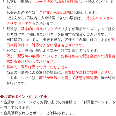
お支払い期限は、
カード決済の場合3日以内
にお手続きくださいま
せ。
お振込みの場合は、
ご注文から5日以内
にお願いします。
ご注文から7日以内に入金確認できない場合は、
ご注文キャンセル
させて頂く場合
もございます。
配送は、
基本的にゆうパック
で送りますが商品サイズによってはク
ロネコヤマト宅配便コンパクトを使用する場合がございます。
日時指定については、出来る限りお客様のご希望に対応しますが
休
日や買付時は、対応できない場合もございます
。
梱包には、破損が無いよう気を付けて対応しております。
万が一配送時の破損については、お客様各自で配送会社への損害請
求対応をお願いしております。
基本的に返品は受け付けておりません。
当店の不適際による返品の場合は、
お客様が送料ご負担ください。
ご返金については、
商品が当店に到着して状態を確認後に
返金処理
を行います。
◆お買物ポイントについて◆
＊当店ホームページからお買い上げのお客様に、「お買物ポイント」を
付与しております。
＊会員登録されるとポイントが付与されます。