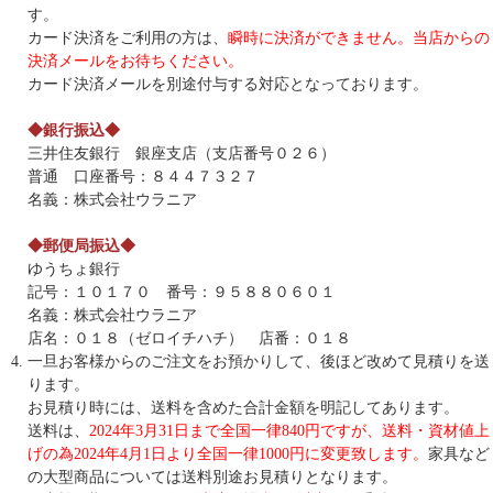
す。
カード決済をご利用の方は、
瞬時に決済ができません。当店からの
決済メールをお待ちください。
カード決済メールを別途付与する対応となっております。
◆銀行振込◆
三井住友銀行 銀座支店（支店番号０２６）
普通 口座番号：８４４７３２７
名義：株式会社ウラニア
◆郵便局振込◆
ゆうちょ銀行
記号：１０１７０ 番号：９５８８０６０１
名義：株式会社ウラニア
店名：０１８（ゼロイチハチ） 店番：０１８
一旦お客様からのご注文をお預かりして、後ほど改めて見積りを送
ります。
お見積り時には、送料を含めた合計金額を明記してあります。
送料は、
2024年3月31日まで全国一律840円ですが、送料・資材値上
げの為2024年4月1日より全国一律1000円に変更致します。
家具など
の大型商品については送料別途お見積りとなります。