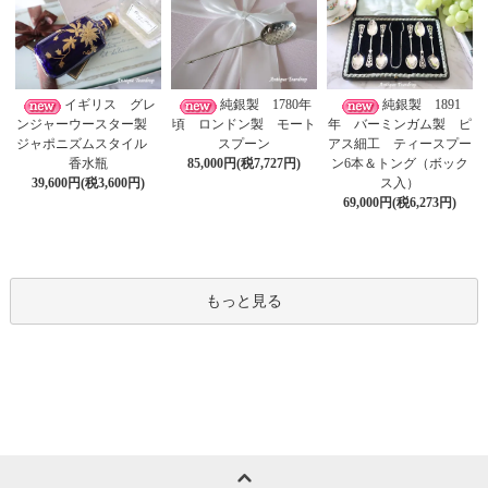
イギリス グレ
純銀製 1780年
純銀製 1891
ンジャーウースター製
頃 ロンドン製 モート
年 バーミンガム製 ピ
ジャポニズムスタイル
スプーン
アス細工 ティースプー
香水瓶
85,000円(税7,727円)
ン6本＆トング（ボック
39,600円(税3,600円)
ス入）
69,000円(税6,273円)
もっと見る