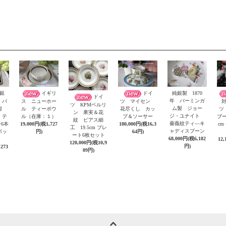
銀
イギリ
ドイ
純銀製 1870
ドイ
年 バーミンガ
 バ
ス ニューホー
ツ マイセン
ツ KPMベルリ
ム製 ジョー
ム製
ル ティーボウ
花尽くし カッ
ツ
ン 果実＆花
ジ・ユナイト
 テ
ル（在庫：１）
プ＆ソーサー
ブー
紋 ピアス細
薔薇紋ティ―キ
6本
19,000円(税1,727
180,000円(税16,3
c
工 19.5cm プレ
ャディスプーン
ボッ
円)
64円)
ート6枚セット
68,000円(税6,182
12,
120,000円(税10,9
円)
,273
09円)