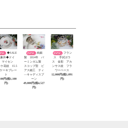
◆SALE
純銀
フラン
対象外◆ドイ
製 1814年 バ
ス 手拭ガラ
 マイセン
ーミンガム製
ス 金彩 アカ
ケ花紋 15.5
スコップ型 ピ
ンサス紋 フラ
m ケーキプレー
アス細工 ティ
ワーベース
ト
―キャディスプ
12,000円(税1,091
100円(税1,100
ーン
円)
円)
49,800円(税4,527
円)