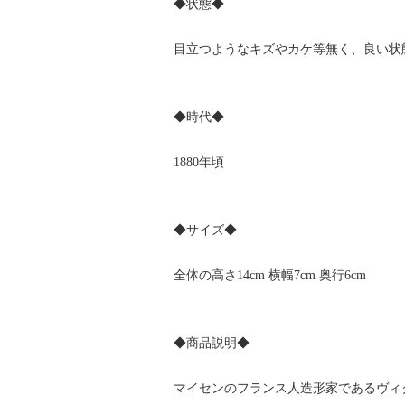
◆状態◆
目立つようなキズやカケ等無く、良い状
◆時代◆
1880年頃
◆サイズ◆
全体の高さ14cm 横幅7cm 奥行6cm
◆商品説明◆
マイセンのフランス人造形家であるヴィク