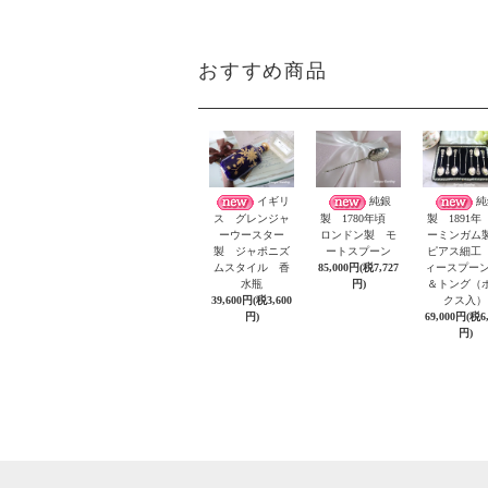
おすすめ商品
イギリ
純銀
純
ス グレンジャ
製 1780年頃
製 1891年
ーウースター
ロンドン製 モ
ーミンガ
製 ジャポニズ
ートスプーン
ピアス細工
ムスタイル 香
85,000円(税7,727
ィースプーン
水瓶
円)
＆トング（
39,600円(税3,600
クス入）
円)
69,000円(税6
円)