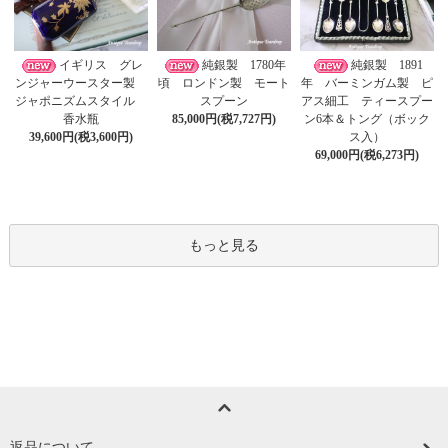
イギリス グレ
純銀製 1780年
純銀製 1891
ンジャーウースター製
頃 ロンドン製 モート
年 バーミンガム製 ピ
ジャポニズムスタイル
スプーン
アス細工 ティースプー
香水瓶
85,000円(税7,727円)
ン6本＆トング（ボック
39,600円(税3,600円)
ス入）
69,000円(税6,273円)
もっと見る
返品について