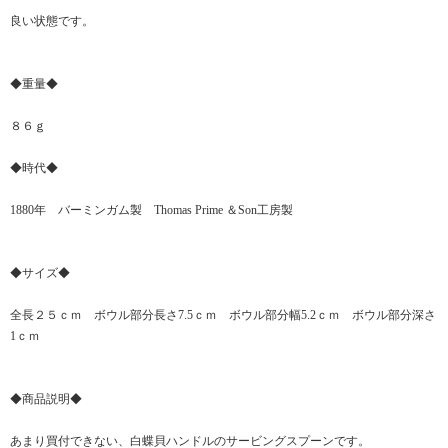
良い状態です。
◆重量◆
８６ｇ
◆時代◆
1880年 バーミンガム製 Thomas Prime ＆Son工房製
◆サイズ◆
全長２５ｃｍ ボウル部分長さ7.5ｃｍ ボウル部分幅5.2ｃｍ ボウル部分深さ
1ｃｍ
◆商品説明◆
あまり買付できない、白蝶貝ハンドルのサービングスプーンです。