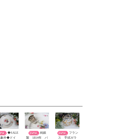
◆SALE
純銀
フラン
対象外◆ドイ
製 1814年 バ
ス 手拭ガラ