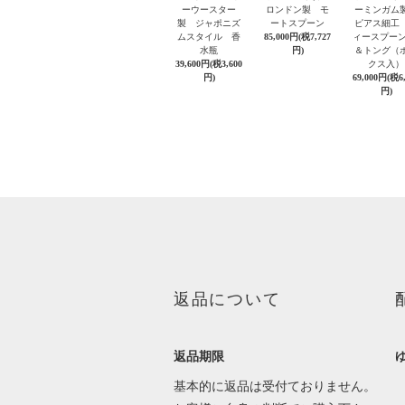
ーウースター
ロンドン製 モ
ーミンガ
製 ジャポニズ
ートスプーン
ピアス細工
ムスタイル 香
85,000円(税7,727
ィースプーン
水瓶
円)
＆トング（
39,600円(税3,600
クス入）
円)
69,000円(税6
円)
返品について
返品期限
基本的に返品は受付ておりません。