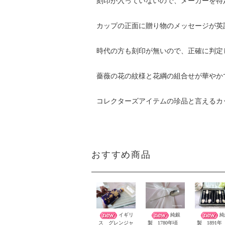
刻印が入っていないので、メーカーを特
カップの正面に贈り物のメッセージが英
時代の方も刻印が無いので、正確に判定
薔薇の花の紋様と花綱の組合せが華やか
コレクターズアイテムの珍品と言えるカ
おすすめ商品
イギリ
純銀
純
ス グレンジャ
製 1780年頃
製 1891年