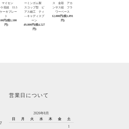
 マイセン
ーミンガム製
ス 金彩 アカ
ケ花紋 15.5
スコップ型 ピ
ンサス紋 フラ
m ケーキプレー
アス細工 ティ
ワーベース
ト
―キャディスプ
12,000円(税1,091
100円(税1,100
ーン
円)
円)
49,800円(税4,527
円)
営業日について
2026年8月
日
月
火
水
木
金
土
７
1