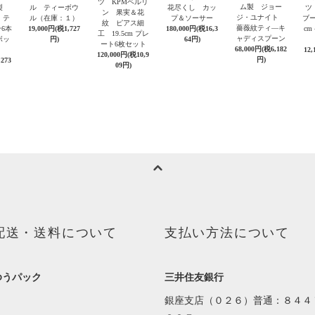
ツ KPMベルリ
ム製 ジョー
ム製
ル ティーボウ
花尽くし カッ
ツ
ン 果実＆花
ジ・ユナイト
 テ
ル（在庫：１）
プ＆ソーサー
ブー
紋 ピアス細
薔薇紋ティ―キ
6本
19,000円(税1,727
180,000円(税16,3
c
工 19.5cm プレ
ャディスプーン
ボッ
円)
64円)
ート6枚セット
68,000円(税6,182
12,
120,000円(税10,9
円)
,273
09円)
配送・送料について
支払い方法について
ゆうパック
三井住友銀行
銀座支店（０２６）普通：８４４