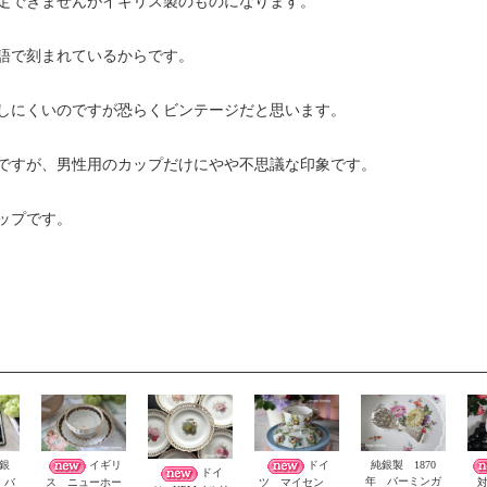
定できませんがイギリス製のものになります。
語で刻まれているからです。
しにくいのですが恐らくビンテージだと思います。
ですが、男性用のカップだけにやや不思議な印象です。
ップです。
銀
イギリ
ドイ
純銀製 1870
ドイ
年 バーミンガ
 バ
ス ニューホー
ツ マイセン