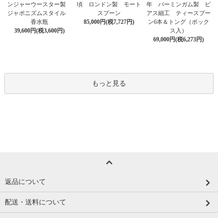
ンジャーウースター製
頃 ロンドン製 モート
年 バーミンガム製 ピ
ジャポニズムスタイル
スプーン
アス細工 ティースプー
香水瓶
85,000円(税7,727円)
ン6本＆トング（ボック
39,600円(税3,600円)
ス入）
69,000円(税6,273円)
もっと見る
返品について
配送・送料について