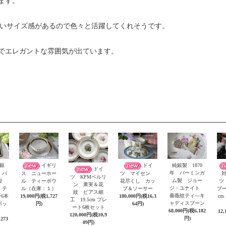
ます。
よいサイズ感があるので色々と活躍してくれそうです。
でエレガントな雰囲気が出ています。
銀
イギリ
ドイ
純銀製 1870
ドイ
年 バーミンガ
 バ
ス ニューホー
ツ マイセン
ツ KPMベルリ
ム製 ジョー
ム製
ル ティーボウ
花尽くし カッ
ツ
ン 果実＆花
ジ・ユナイト
 テ
ル（在庫：１）
プ＆ソーサー
ブー
紋 ピアス細
薔薇紋ティ―キ
6本
19,000円(税1,727
180,000円(税16,3
c
工 19.5cm プレ
ャディスプーン
ボッ
円)
64円)
ート6枚セット
68,000円(税6,182
12,
120,000円(税10,9
円)
,273
09円)