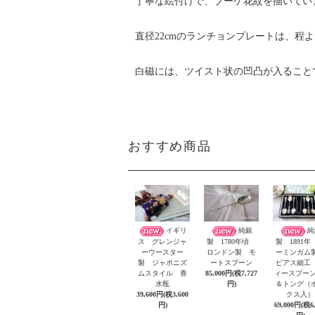
丁寧な絵付けで、ブーケ花紋を描いてい
直径22cmのランチョンプレートは、程
白磁には、ツイスト状の凹凸が入ること
おすすめ商品
イギリ
純銀
純
ス グレンジャ
製 1780年頃
製 1891年
ーウースター
ロンドン製 モ
ーミンガ
製 ジャポニズ
ートスプーン
ピアス細工
ムスタイル 香
85,000円(税7,727
ィースプーン
水瓶
円)
＆トング（
39,600円(税3,600
クス入）
円)
69,000円(税6