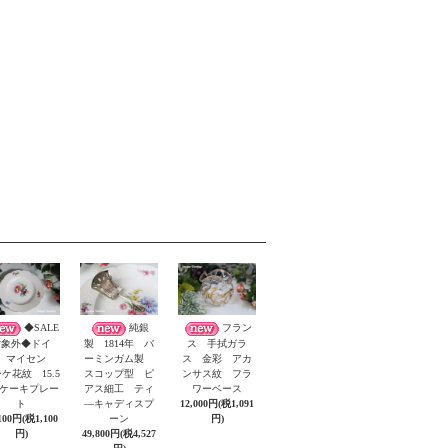
◆SALE
純銀
フラン
対象外◆ドイ
製 1814年 バ
ス 手拭ガラ
 マイセン
ーミンガム製
ス 金彩 アカ
ケ花紋 15.5
スコップ型 ピ
ンサス紋 フラ
m ケーキプレー
アス細工 ティ
ワーベース
ト
―キャディスプ
12,000円(税1,091
100円(税1,100
ーン
円)
円)
49,800円(税4,527