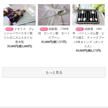
イギリス グレ
純銀製 1780年
純銀製 1891
ンジャーウースター製
頃 ロンドン製 モート
年 バーミンガム製 ピ
ジャポニズムスタイル
スプーン
アス細工 ティースプー
香水瓶
85,000円(税7,727円)
ン6本＆トング（ボック
39,600円(税3,600円)
ス入）
69,000円(税6,273円)
もっと見る