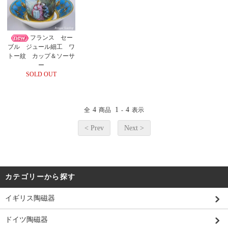
フランス セー
ブル ジュール細工 ワ
トー紋 カップ＆ソーサ
ー
SOLD OUT
4
1
4
全
商品
-
表示
< Prev
Next >
カテゴリーから探す
イギリス陶磁器
ドイツ陶磁器