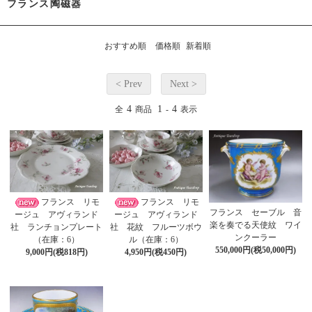
フランス陶磁器
おすすめ順
価格順
新着順
< Prev
Next >
4
1
4
全
商品
-
表示
フランス リモ
フランス リモ
フランス セーブル 音
ージュ アヴィランド
ージュ アヴィランド
楽を奏でる天使紋 ワイ
社 ランチョンプレート
社 花紋 フルーツボウ
ンクーラー
（在庫：6）
ル（在庫：6）
550,000円(税50,000円)
9,000円(税818円)
4,950円(税450円)