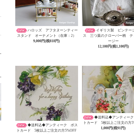
ハロッズ アフタヌーンティー
イギリス製 ビンテー
スタンド オーナメント（在庫：2）
ス 三つ葉のクローバー柄 テ
9,000円(税818円)
ージー
12,100円(税1,100円)
◆送料込◆アンティーク
トカード 5枚以上ご注文の方5%
◆送料込◆アンティーク ポス
1,000円(税91円)
トカード 5枚以上ご注文の方5%OFF