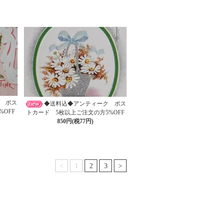
 ポス
◆送料込◆アンティーク ポス
OFF
トカード 5枚以上ご注文の方5%OFF
850円(税77円)
<
1
2
3
>