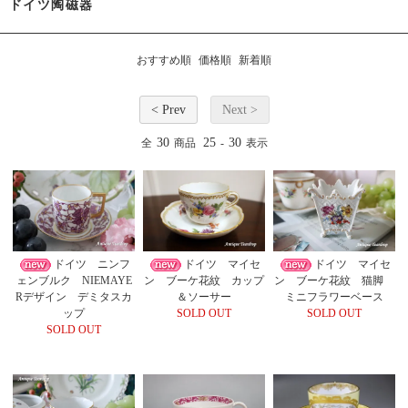
ドイツ陶磁器
おすすめ順
価格順
新着順
< Prev
Next >
30
25
30
全
商品
-
表示
ドイツ ニンフ
ドイツ マイセ
ドイツ マイセ
ェンブルク NIEMAYE
ン ブーケ花紋 カップ
ン ブーケ花紋 猫脚
Rデザイン デミタスカ
＆ソーサー
ミニフラワーベース
ップ
SOLD OUT
SOLD OUT
SOLD OUT