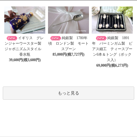
イギリス グレ
純銀製 1780年
純銀製 1891
ンジャーウースター製
頃 ロンドン製 モート
年 バーミンガム製 ピ
ジャポニズムスタイル
スプーン
アス細工 ティースプー
香水瓶
85,000円(税7,727円)
ン6本＆トング（ボック
39,600円(税3,600円)
ス入）
69,000円(税6,273円)
もっと見る