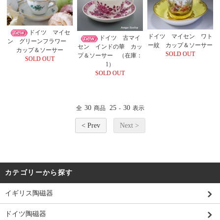
ドイツ マイセ
ドイツ マイセン ワト
ドイツ 古マイ
ン グリーンフラワー
ー紋 カップ＆ソーサー
セン インドの華 カッ
カップ＆ソーサー
SOLD OUT
プ＆ソーサー （在庫：
SOLD OUT
1）
SOLD OUT
30
25
30
全
商品
-
表示
< Prev
Next >
カテゴリーから探す
イギリス陶磁器
ドイツ陶磁器